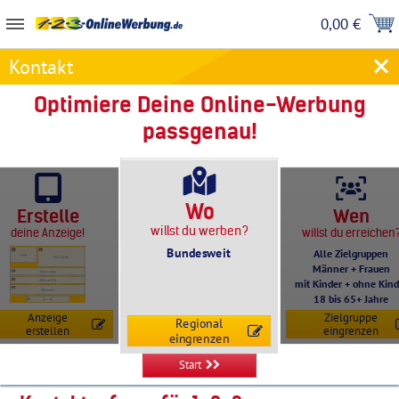
0,00 €
Kontakt
Optimiere Deine Online-Werbung
passgenau!
Wo
Erstelle
Wen
willst du werben?
deine Anzeige!
willst du erreichen
Bundesweit
Alle Zielgruppen
Männer + Frauen
mit Kinder + ohne Kind
18 bis 65+ Jahre
Anzeige
Zielgruppe
Regional
erstellen
eingrenzen
eingrenzen
Start