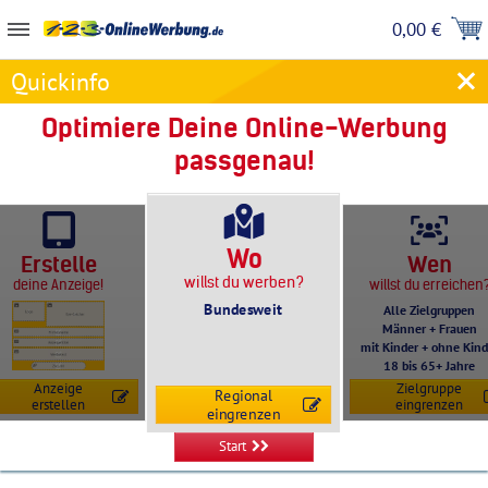
0,00 €
Quickinfo
Optimiere Deine Online-Werbung
passgenau!
Wo
Erstelle
Wen
willst du werben?
deine Anzeige!
willst du erreichen
Bundesweit
Alle Zielgruppen
Männer + Frauen
mit Kinder + ohne Kind
18 bis 65+ Jahre
Anzeige
Zielgruppe
Regional
erstellen
eingrenzen
eingrenzen
Start